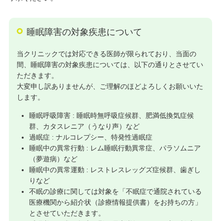
睡眠障害の対象疾患について
当クリニックでは対応できる医師が限られており、当面の
間、睡眠障害の対象疾患については、以下の通りとさせてい
ただきます。
大変申し訳ありませんが、ご理解のほどよろしくお願いいた
します。
睡眠呼吸障害 : 睡眠時無呼吸症候群、肥満低換気症候
群、カタスレニア（うなり声）など
過眠症 : ナルコレプシー、特発性過眠症
睡眠中の異常行動 : レム睡眠行動異常症、パラソムニア
（夢遊病）など
睡眠中の異常運動 : レストレスレッグズ症候群、歯ぎし
りなど
不眠の診療に関しては対象を「不眠症で通院されている
医療機関から紹介状（診療情報提供書）をお持ちの方」
とさせていただきます。