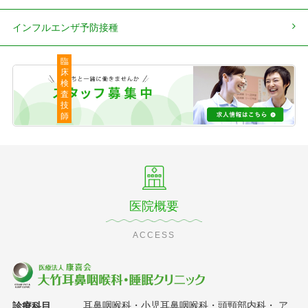
インフルエンザ予防接種
臨
床
検
査
技
師
医院概要
ACCESS
耳鼻咽喉科・小児耳鼻咽喉科・頭頸部内科・
ア
診療科目