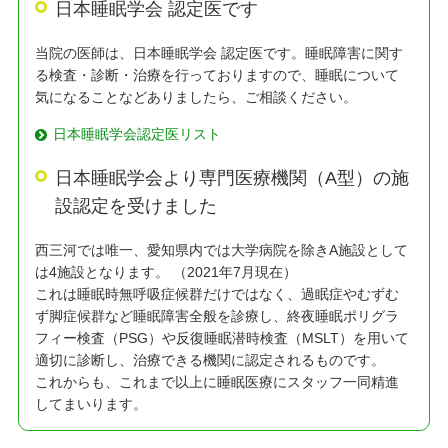
日本睡眠学会 認定医です
当院の医師は、日本睡眠学会 認定医です。睡眠障害に関す
る検査・診断・治療を行っておりますので、睡眠について
気になることなどありましたら、ご相談ください。
日本睡眠学会認定医リスト
日本睡眠学会より専門医療機関（A型）の施
設認定を受けました
西三河では唯一、愛知県内では大学病院を除きA施設として
は4施設となります。 （2021年7月現在）
これは睡眠時無呼吸症候群だけではなく、過眠症やむずむ
ず脚症候群など睡眠障害全般を診療し、終夜睡眠ポリグラ
フィー検査（PSG）や反復睡眠潜時検査（MSLT）を用いて
適切に診断し、治療できる機関に認定されるものです。
これからも、これまで以上に睡眠医療にスタッフ一同精進
してまいります。