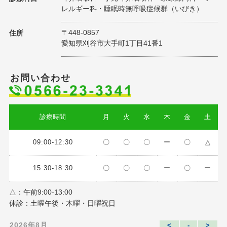
レルギー科・睡眠時無呼吸症候群（いびき）
〒448-0857
住所
愛知県刈谷市大手町1丁目41番1
お問い合わせ
診療時間
月
火
水
木
金
土
09:00-12:30
〇
〇
〇
ー
〇
△
15:30-18:30
〇
〇
〇
ー
〇
ー
△：午前9:00-13:00
休診：土曜午後・木曜・日曜祝日
2026年8月